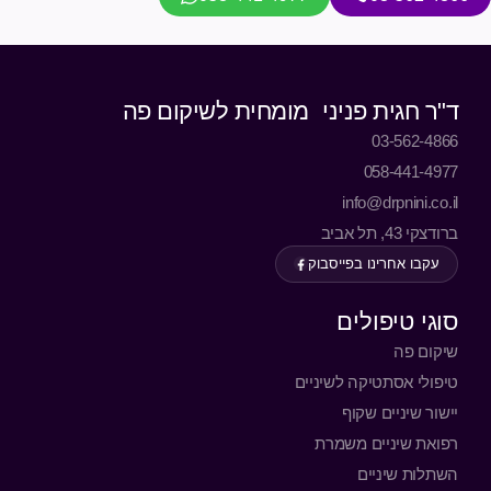
ד"ר חגית פניני מומחית לשיקום פה
03-562-4866
058-441-4977
info@drpnini.co.il
ברודצקי 43, תל אביב
עקבו אחרינו בפייסבוק
סוגי טיפולים
שיקום פה
טיפולי אסתטיקה לשיניים
יישור שיניים שקוף
רפואת שיניים משמרת
השתלות שיניים