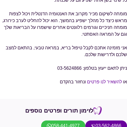
כל שינוי בשן אחת ישפיע גם על שכנתה.
מומחה לשיקום מכיר מקרוב את האנטומיה הדנטלית ויכול לצפות
מראש כיצד כל מהלך ישפיע בהמשך. הוא יכול להחליט לערב כירורג,
מומחה חניכיים וגורמים רלוונטים אחרים שישמרו על הבריאות שלך
וגם על המראה האסתטי.
אני מזמינה אתכם לקבל טיפול בריא, במראה טבעי, בהתאם למצב
שלכם ולדרישות שלכם.
ניתן לתאם ייעוץ בטלפון: 03-5624866
או
להשאיר לנו פרטים
ונחזור בהקדם
לזימון תורים ופרטים נוספים
058-441-4977
03-562-4866